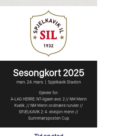
Sesongkort 2025
man. 24. mars
  |  
Spjelkavik Stadion
Gjelder for:
A-LAG HERRE: NT-ligaen avd. 2 // NM Menn
Kvalik. // NM Menn ordinære runder //
SPJELKAVIK 2: 4. divisjon menn //
Sunnmørsposten Cup