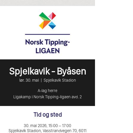
Spjelkavik - Byåsen
lør. 30. mai
  |  
Spjelkavik Stadion
A-lag herre
Ligakamp i Norsk Tipping-ligaen avd. 2
Tid og sted
30. mai 2026, 15:00 – 17:00
Spjelkavik Stadion, Vasstrandvegen 70, 6011