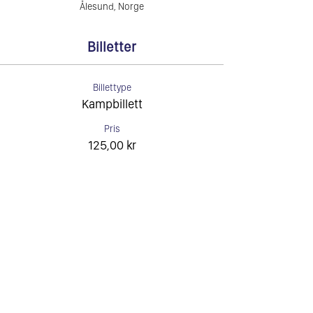
Ålesund, Norge
Billetter
Billettype
Kampbillett
Pris
125,00 kr
Antall
Total
0,00 kr
Bekreft