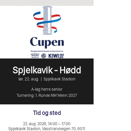
Spjelkavik - Hødd
lør. 22. aug.
  |  
Spjelkavik Stadion
A-lag herre senior
Turnering: 1. Runde NM Menn 2027
Tid og sted
22. aug. 2026, 14:00 – 17:00
Spjelkavik Stadion, Vasstrandvegen 70, 6011