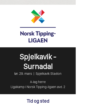
Spjelkavik -
Surnadal
lør. 29. mars
  |  
Spjelkavik Stadion
A-lag herre
Ligakamp i Norsk Tipping-ligaen avd. 2
Tid og sted