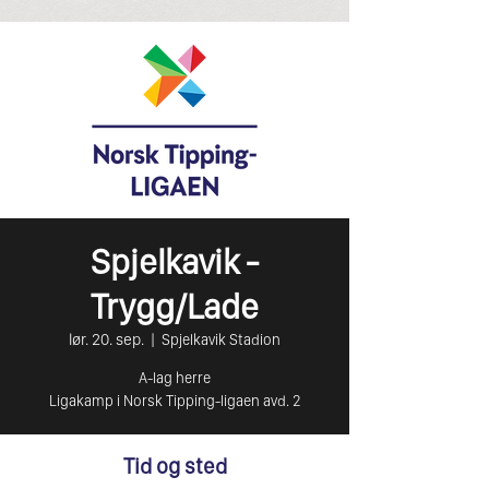
Spjelkavik -
Trygg/Lade
lør. 20. sep.
  |  
Spjelkavik Stadion
A-lag herre
Ligakamp i Norsk Tipping-ligaen avd. 2
Tid og sted