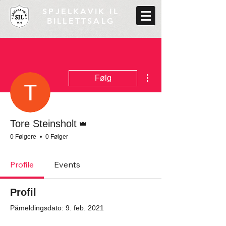
SPJELKAVIK IL
BILLETTSALG
Flere handlinger
Følg
Admin
Tore Steinsholt
0 Følgere
0 Følger
Profile
Events
Profil
Påmeldingsdato: 9. feb. 2021