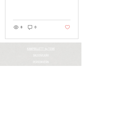
Tipping-ligaen avd. 2
2025...
8
0
KAMPBILLETT by TENK
SALGSVILKÅR
PERSONVERN
Kampbillett - Spjelkavik IL - Norsk Tipping-liga - Møre og
Romsdal - Ålesund