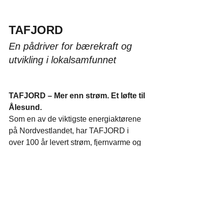
TAFJORD
En pådriver for bærekraft og 
utvikling i lokalsamfunnet
TAFJORD – Mer enn strøm. Et løfte til 
Ålesund.
Som en av de viktigste energiaktørene 
på Nordvestlandet, har TAFJORD i 
over 100 år levert strøm, fjernvarme og 
bredbånd til folk og næringsliv – men 
selskapets innsats handler om mer enn 
teknologi og infrastruktur.
TAFJORD er dypt forankret i 
lokalsamfunnet, og har alltid vært en 
aktiv støttespiller for idrett, kultur og 